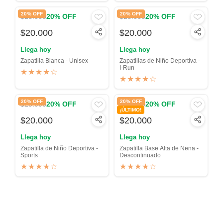
20% OFF
20% OFF
$25.000
$25.000
20% OFF
20% OFF
$20.000
$20.000
Llega hoy
Llega hoy
Zapatilla Blanca - Unisex
Zapatillas de Niño Deportiva -
I-Run
★★★★☆
★★★★☆
20% OFF
20% OFF
$25.000
$25.000
20% OFF
20% OFF
¡ÚLTIMO!
$20.000
$20.000
Llega hoy
Llega hoy
Zapatilla de Niño Deportiva -
Zapatilla Base Alta de Nena -
Sports
Descontinuado
★★★★☆
★★★★☆