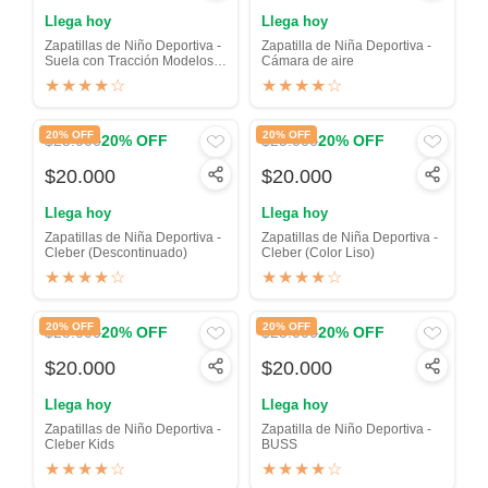
Llega hoy
Llega hoy
Zapatillas de Niño Deportiva -
Zapatilla de Niña Deportiva -
Suela con Tracción Modelos
Cámara de aire
descontinuados
★★★★☆
★★★★☆
20% OFF
20% OFF
$25.000
$25.000
20% OFF
20% OFF
$20.000
$20.000
Llega hoy
Llega hoy
Zapatillas de Niña Deportiva -
Zapatillas de Niña Deportiva -
Cleber (Descontinuado)
Cleber (Color Liso)
★★★★☆
★★★★☆
20% OFF
20% OFF
$25.000
$25.000
20% OFF
20% OFF
$20.000
$20.000
Llega hoy
Llega hoy
Zapatillas de Niño Deportiva -
Zapatilla de Niño Deportiva -
Cleber Kids
BUSS
★★★★☆
★★★★☆