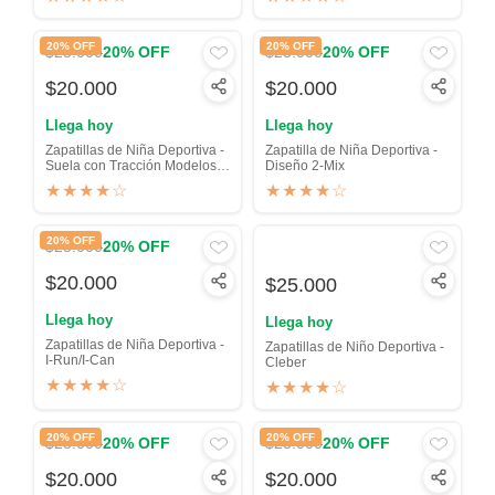
20% OFF
20% OFF
$25.000
$25.000
20% OFF
20% OFF
$20.000
$20.000
Llega hoy
Llega hoy
Zapatillas de Niña Deportiva -
Zapatilla de Niña Deportiva -
Suela con Tracción Modelos
Diseño 2-Mix
descontinuados
★★★★☆
★★★★☆
20% OFF
$25.000
20% OFF
$20.000
$25.000
Llega hoy
Llega hoy
Zapatillas de Niña Deportiva -
Zapatillas de Niño Deportiva -
I-Run/I-Can
Cleber
★★★★☆
★★★★☆
20% OFF
20% OFF
$25.000
$25.000
20% OFF
20% OFF
$20.000
$20.000