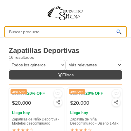
Zapatillas Deportivas
16 resultados
Filtros
20% OFF
20% OFF
$25.000
$25.000
20% OFF
20% OFF
$20.000
$20.000
Llega hoy
Llega hoy
Zapatillas de Niño Deportiva -
Zapatilla de niña
Modelos descontinuado
Descontinuado - Diseño 1-Mix
★★★★☆
★★★★☆