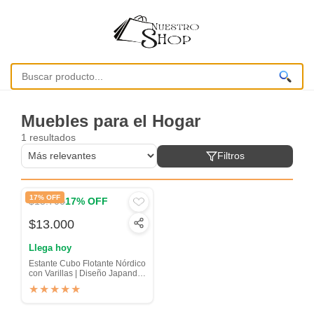
Muebles para el Hogar
1 resultados
Filtros
17% OFF
$15.700
17% OFF
$13.000
Llega hoy
Estante Cubo Flotante Nórdico
con Varillas | Diseño Japandi
de Madera
★★★★★