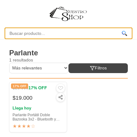
Parlante
1 resultados
Filtros
17% OFF
$23.000
17% OFF
$19.000
Llega hoy
Parlante Portátil Doble
Bazooka 3x2 - Bluetooth y
Radio FM
★★★★☆